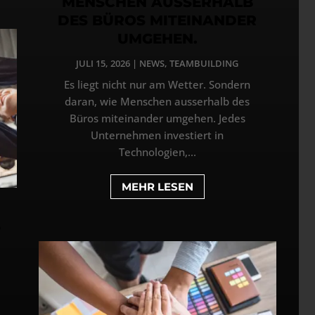
MENSCHEN AUSSERHALB
DES BÜROS MITEINANDER
UMGEHEN.
JULI 15, 2026
|
NEWS
,
TEAMBUILDING
Es liegt nicht nur am Wetter. Sondern
daran, wie Menschen ausserhalb des
Büros miteinander umgehen. Jedes
Unternehmen investiert in
Technologien,...
MEHR LESEN
5