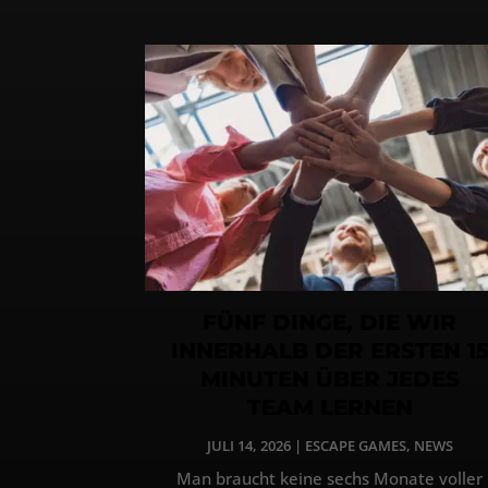
FÜNF DINGE, DIE WIR
INNERHALB DER ERSTEN 1
MINUTEN ÜBER JEDES
TEAM LERNEN
JULI 14, 2026
|
ESCAPE GAMES
,
NEWS
Man braucht keine sechs Monate voller