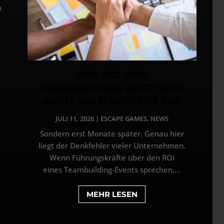
m
DER ROI VON
TEAMBUILDING ZEIGT SICH
NICHT AM NÄCHSTEN TAG
JULI 11, 2026
|
ESCAPE GAMES
,
NEWS
Sondern erst Monate später. Genau hier
liegt der Denkfehler vieler Unternehmen.
Wenn Führungskräfte über den ROI
eines Teambuilding-Events sprechen,...
MEHR LESEN