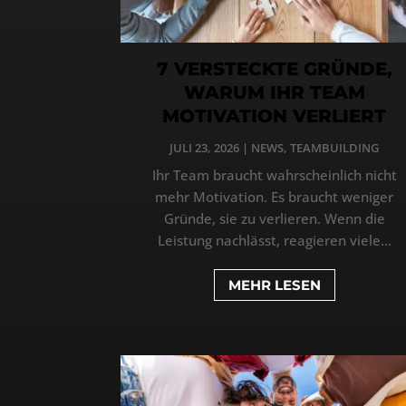
7 VERSTECKTE GRÜNDE,
WARUM IHR TEAM
MOTIVATION VERLIERT
JULI 23, 2026
|
NEWS
,
TEAMBUILDING
Ihr Team braucht wahrscheinlich nicht
mehr Motivation. Es braucht weniger
Gründe, sie zu verlieren. Wenn die
Leistung nachlässt, reagieren viele...
MEHR LESEN