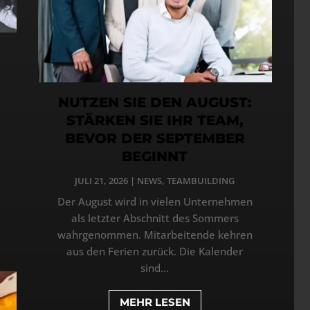
NUTZEN SIE DEN AUGUST:
STÄRKEN SIE IHR TEAM,
BEVOR DER SEPTEMBER
BEGINNT
JULI 21, 2026
|
NEWS
,
TEAMBUILDING
Der August wird in vielen Unternehmen
als letzter Abschnitt des Sommers
wahrgenommen. Mitarbeitende kehren
aus den Ferien zurück. Die Kalender
sind...
MEHR LESEN