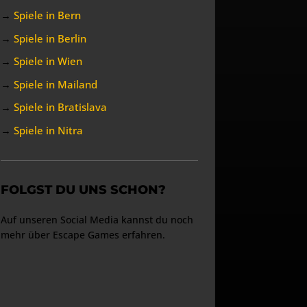
→
Spiele in Bern
→
Spiele in Berlin
→
Spiele in Wien
→
Spiele in Mailand
→
Spiele in Bratislava
→
Spiele in Nitra
FOLGST DU UNS SCHON?
Auf unseren Social Media kannst du noch
mehr über Escape Games erfahren.