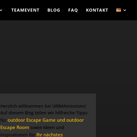
TEAMEVENT
BLOG
FAQ
KONTAKT
Herzlich willkommen bei URBANmissions!
Auf diesem Blog teilen wir hilfreiche Tipps
outdoor Escape Game und outdoor
für
Escape Room
sowie Ideen und
Ihr nächstes
Inspirationen für