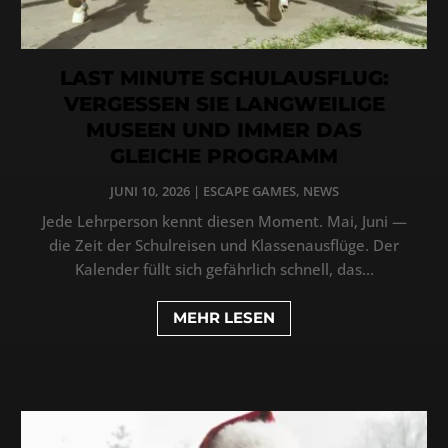
LAST MINUTE SCHULAUSFLUG:
VERGESSEN SIE LANGWEILIGE
MUSEEN UND IMMER DAS
GLEICHE PROGRAMM
JUNI 10, 2026
|
ESCAPE GAMES
,
NEWS
Jede Lehrperson kennt diesen Moment. Mai, Juni —
die Zeit der Schulreisen und Klassenausflüge. Der
Kalender füllt sich gefährlich schnell, das...
MEHR LESEN