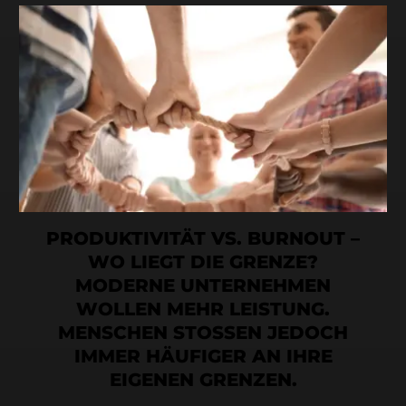
PRODUKTIVITÄT VS. BURNOUT –
WO LIEGT DIE GRENZE?
MODERNE UNTERNEHMEN
WOLLEN MEHR LEISTUNG.
MENSCHEN STOSSEN JEDOCH
IMMER HÄUFIGER AN IHRE
EIGENEN GRENZEN.