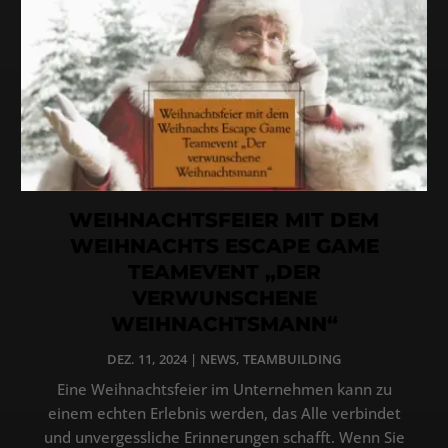
WEIHNACHTSFEIER MIT DEM
WEIHNACHTS ESCAPE GAME
TEAMEVENT „DER
VERWUNSCHENE
WEIHNACHTSMANN“
DEZ. 11, 2024
|
NEWS
,
TEAMBUILDING
Eine Weihnachtsfeier im Unternehmen kann zu
einem echten Erlebnis werden, das Alle verbindet
und unvergessliche Erinnerungen schafft. Wenn Sie