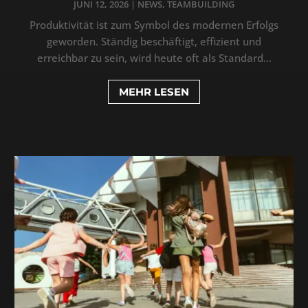
JUNI 12, 2026
|
NEWS
,
TEAMBUILDING
Produktivität ist zum Symbol des modernen Erfolgs
geworden. Ständig beschäftigt, effizient und
erreichbar zu sein, wird heute oft als Standard...
MEHR LESEN