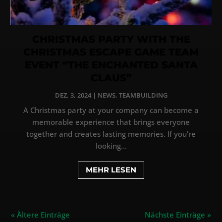
CHRISTMAS PARTY WITH THE
CHRISTMAS ESCAPE GAME TEAM
EVENT “THE ENCHANTED SANTA
CLAUS”
DEZ. 3, 2024
|
NEWS
,
TEAMBUILDING
A Christmas party at your company can become a
memorable experience that brings everyone
together and creates lasting memories. If you're
looking...
MEHR LESEN
« Ältere Einträge
Nächste Einträge »