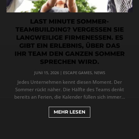
LAST MINUTE SOMMER-
TEAMBUILDING? VERGESSEN SIE
LANGWEILIGE FIRMENESSEN. ES
GIBT EIN ERLEBNIS, ÜBER DAS
IHR TEAM DEN GANZEN SOMMER
SPRECHEN WIRD.
JUNI 15, 2026
|
ESCAPE GAMES
,
NEWS
Jedes Unternehmen kennt diesen Moment. Der
Sommer rückt näher. Die Hälfte des Teams denkt
bereits an Ferien, die Kalender füllen sich immer...
MEHR LESEN