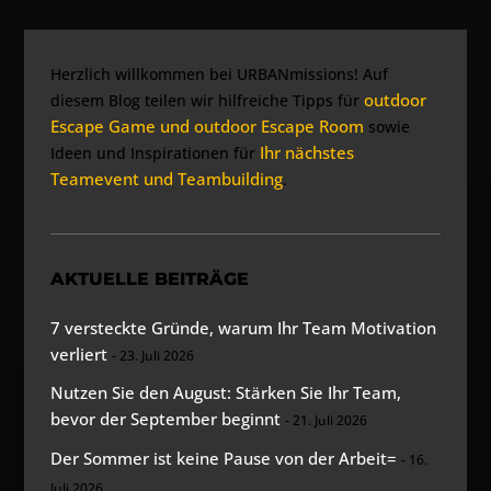
Herzlich willkommen bei URBANmissions! Auf
outdoor
diesem Blog teilen wir hilfreiche Tipps für
Escape Game und outdoor Escape Room
sowie
Ihr nächstes
Ideen und Inspirationen für
Teamevent und Teambuilding
.
AKTUELLE BEITRÄGE
7 versteckte Gründe, warum Ihr Team Motivation
verliert
23. Juli 2026
Nutzen Sie den August: Stärken Sie Ihr Team,
bevor der September beginnt
21. Juli 2026
Der Sommer ist keine Pause von der Arbeit=
16.
Juli 2026