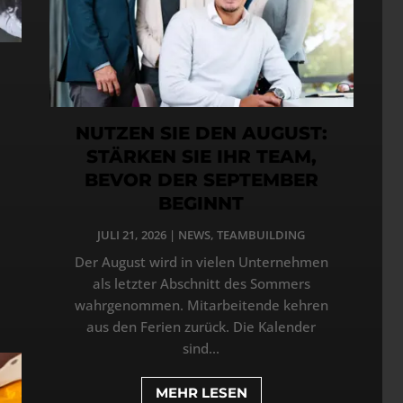
NUTZEN SIE DEN AUGUST:
STÄRKEN SIE IHR TEAM,
BEVOR DER SEPTEMBER
BEGINNT
JULI 21, 2026
|
NEWS
,
TEAMBUILDING
Der August wird in vielen Unternehmen
als letzter Abschnitt des Sommers
wahrgenommen. Mitarbeitende kehren
aus den Ferien zurück. Die Kalender
sind...
MEHR LESEN