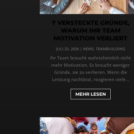
7 VERSTECKTE GRÜNDE,
WARUM IHR TEAM
MOTIVATION VERLIERT
JULI 23, 2026
|
NEWS
,
TEAMBUILDING
Ihr Team braucht wahrscheinlich nicht
mehr Motivation. Es braucht weniger
Gründe, sie zu verlieren. Wenn die
Leistung nachlässt, reagieren viele...
MEHR LESEN