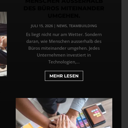
MENSCHEN AUSSERHALB
DES BÜROS MITEINANDER
UMGEHEN.
JULI 15, 2026
|
NEWS
,
TEAMBUILDING
Es liegt nicht nur am Wetter. Sondern
daran, wie Menschen ausserhalb des
Büros miteinander umgehen. Jedes
Unternehmen investiert in
Technologien,...
MEHR LESEN
5