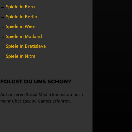
→
Spiele in Bern
→
Spiele in Berlin
→
Spiele in Wien
→
Spiele in Mailand
→
Spiele in Bratislava
→
Spiele in Nitra
FOLGST DU UNS SCHON?
Auf unseren Social Media kannst du noch
mehr über Escape Games erfahren.