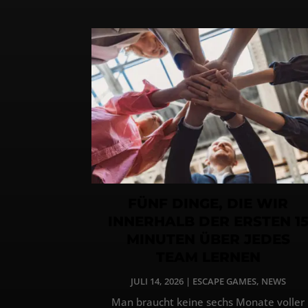
FÜNF DINGE, DIE WIR
INNERHALB DER ERSTEN 1
MINUTEN ÜBER JEDES
TEAM LERNEN
JULI 14, 2026
|
ESCAPE GAMES
,
NEWS
Man braucht keine sechs Monate voller