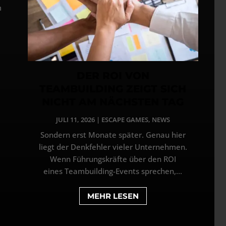
m
DER ROI VON
TEAMBUILDING ZEIGT SICH
NICHT AM NÄCHSTEN TAG
JULI 11, 2026
|
ESCAPE GAMES
,
NEWS
Sondern erst Monate später. Genau hier
liegt der Denkfehler vieler Unternehmen.
Wenn Führungskräfte über den ROI
eines Teambuilding-Events sprechen,...
MEHR LESEN