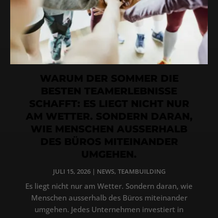
WARUM DER SOMMER DIE
BESTEN TEAMERLEBNISSE
SCHAFFT: ES LIEGT NICHT NUR
AM WETTER. SONDERN DARAN,
WIE MENSCHEN AUSSERHALB
DES BÜROS MITEINANDER
UMGEHEN.
JULI 15, 2026
|
NEWS
,
TEAMBUILDING
Es liegt nicht nur am Wetter. Sondern daran, wie
Menschen ausserhalb des Büros miteinander
umgehen. Jedes Unternehmen investiert in