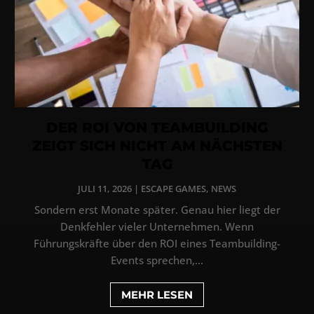
DER ROI VON TEAMBUILDING
ZEIGT SICH NICHT AM NÄCHSTEN
TAG
JULI 11, 2026
|
ESCAPE GAMES
,
NEWS
Sondern erst Monate später. Genau hier liegt der
Denkfehler vieler Unternehmen. Wenn
Führungskräfte über den ROI eines Teambuilding-
Events sprechen,...
MEHR LESEN