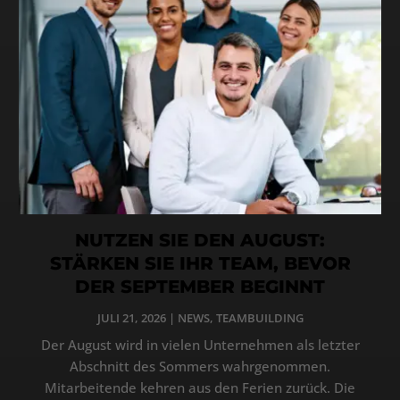
NUTZEN SIE DEN AUGUST:
STÄRKEN SIE IHR TEAM, BEVOR
DER SEPTEMBER BEGINNT
JULI 21, 2026
|
NEWS
,
TEAMBUILDING
Der August wird in vielen Unternehmen als letzter
Abschnitt des Sommers wahrgenommen.
Mitarbeitende kehren aus den Ferien zurück. Die