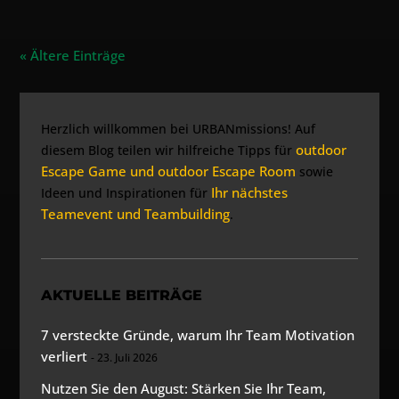
« Ältere Einträge
Herzlich willkommen bei URBANmissions! Auf
outdoor
diesem Blog teilen wir hilfreiche Tipps für
Escape Game und outdoor Escape Room
sowie
Ihr nächstes
Ideen und Inspirationen für
Teamevent und Teambuilding
.
AKTUELLE BEITRÄGE
7 versteckte Gründe, warum Ihr Team Motivation
verliert
23. Juli 2026
Nutzen Sie den August: Stärken Sie Ihr Team,