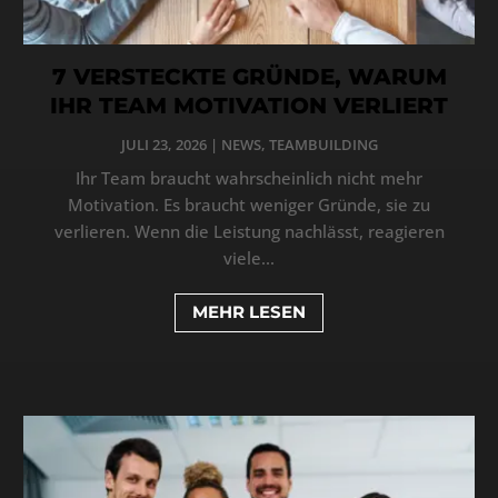
7 VERSTECKTE GRÜNDE, WARUM
IHR TEAM MOTIVATION VERLIERT
JULI 23, 2026
|
NEWS
,
TEAMBUILDING
Ihr Team braucht wahrscheinlich nicht mehr
Motivation. Es braucht weniger Gründe, sie zu
verlieren. Wenn die Leistung nachlässt, reagieren
viele...
MEHR LESEN