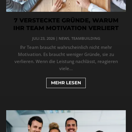
7 VERSTECKTE GRÜNDE, WARUM
IHR TEAM MOTIVATION VERLIERT
JULI 23, 2026
|
NEWS
,
TEAMBUILDING
Ihr Team braucht wahrscheinlich nicht mehr
Motivation. Es braucht weniger Gründe, sie zu
verlieren. Wenn die Leistung nachlässt, reagieren
viele...
MEHR LESEN