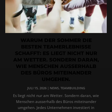
WARUM DER SOMMER DIE
BESTEN TEAMERLEBNISSE
SCHAFFT: ES LIEGT NICHT NUR
AM WETTER. SONDERN DARAN,
WIE MENSCHEN AUSSERHALB
DES BÜROS MITEINANDER
UMGEHEN.
JULI 15, 2026
|
NEWS
,
TEAMBUILDING
Es liegt nicht nur am Wetter. Sondern daran, wie
Menschen ausserhalb des Büros miteinander
umgehen. Jedes Unternehmen investiert in