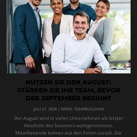
NUTZEN SIE DEN AUGUST:
STÄRKEN SIE IHR TEAM, BEVOR
DER SEPTEMBER BEGINNT
JULI 21, 2026
|
NEWS
,
TEAMBUILDING
Der August wird in vielen Unternehmen als letzter
Abschnitt des Sommers wahrgenommen.
Mitarbeitende kehren aus den Ferien zurück. Die