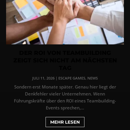
DER ROI VON TEAMBUILDING
ZEIGT SICH NICHT AM NÄCHSTEN
TAG
JULI 11, 2026
|
ESCAPE GAMES
,
NEWS
Sondern erst Monate später. Genau hier liegt der
Denkfehler vieler Unternehmen. Wenn
Führungskräfte über den ROI eines Teambuilding-
Events sprechen,...
MEHR LESEN