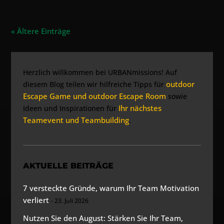
« Ältere Einträge
Herzlich willkommen bei URBANmissions! Auf
outdoor
diesem Blog teilen wir hilfreiche Tipps für
Escape Game und outdoor Escape Room
sowie
Ihr nächstes
Ideen und Inspirationen für
Teamevent und Teambuilding
.
AKTUELLE BEITRÄGE
7 versteckte Gründe, warum Ihr Team Motivation
verliert
23. Juli 2026
Nutzen Sie den August: Stärken Sie Ihr Team,