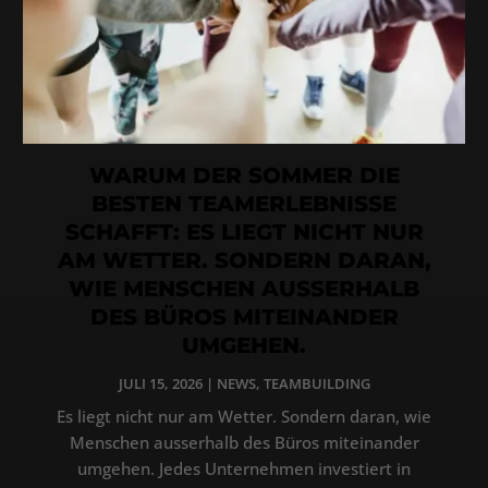
WARUM DER SOMMER DIE
BESTEN TEAMERLEBNISSE
SCHAFFT: ES LIEGT NICHT NUR
AM WETTER. SONDERN DARAN,
WIE MENSCHEN AUSSERHALB
DES BÜROS MITEINANDER
UMGEHEN.
JULI 15, 2026
|
NEWS
,
TEAMBUILDING
Es liegt nicht nur am Wetter. Sondern daran, wie
Menschen ausserhalb des Büros miteinander
umgehen. Jedes Unternehmen investiert in