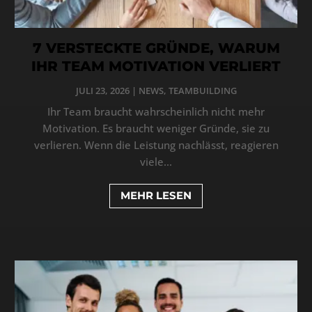
7 VERSTECKTE GRÜNDE, WARUM
IHR TEAM MOTIVATION VERLIERT
JULI 23, 2026
|
NEWS
,
TEAMBUILDING
Ihr Team braucht wahrscheinlich nicht mehr
Motivation. Es braucht weniger Gründe, sie zu
verlieren. Wenn die Leistung nachlässt, reagieren
viele...
MEHR LESEN