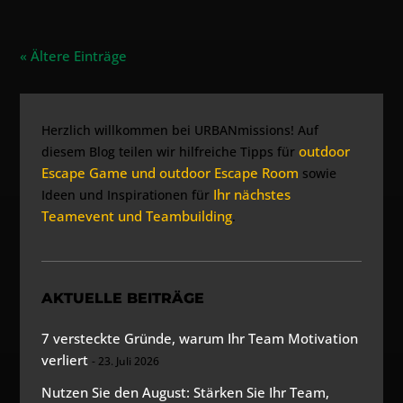
« Ältere Einträge
Herzlich willkommen bei URBANmissions! Auf
outdoor
diesem Blog teilen wir hilfreiche Tipps für
Escape Game und outdoor Escape Room
sowie
Ihr nächstes
Ideen und Inspirationen für
Teamevent und Teambuilding
.
AKTUELLE BEITRÄGE
7 versteckte Gründe, warum Ihr Team Motivation
verliert
23. Juli 2026
Nutzen Sie den August: Stärken Sie Ihr Team,