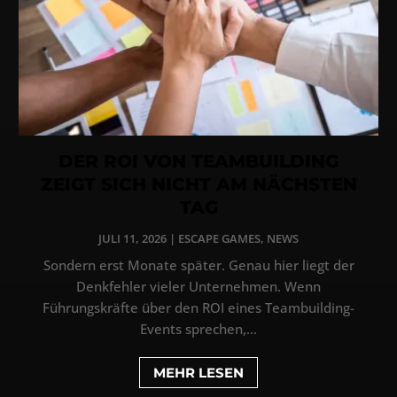
DER ROI VON TEAMBUILDING
ZEIGT SICH NICHT AM NÄCHSTEN
TAG
JULI 11, 2026
|
ESCAPE GAMES
,
NEWS
Sondern erst Monate später. Genau hier liegt der
Denkfehler vieler Unternehmen. Wenn
Führungskräfte über den ROI eines Teambuilding-
Events sprechen,...
MEHR LESEN