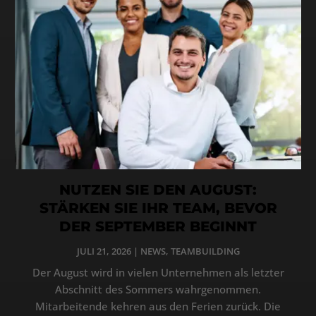
NUTZEN SIE DEN AUGUST:
STÄRKEN SIE IHR TEAM, BEVOR
DER SEPTEMBER BEGINNT
JULI 21, 2026
|
NEWS
,
TEAMBUILDING
Der August wird in vielen Unternehmen als letzter
Abschnitt des Sommers wahrgenommen.
Mitarbeitende kehren aus den Ferien zurück. Die