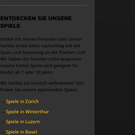
ENTDECKEN SIE UNSERE
SPIELE
Erlebe mit deinen Freunden oder deiner
Familie einen tollen nachmittag mit viel
Spass und Spannung an der frischen Luft!
Wir haben die Familien nicht vergessen!
Unsere Family Spiele sind geeignet für
Kinder ab 7 oder 10 Jahre.
Wir heißen Sie herzlich willkommen! Hier
finden Sie unsere spannenden Spiele:
→
Spiele in Zürich
→
Spiele in Winterthur
→
Spiele in Luzern
→
Spiele in Basel