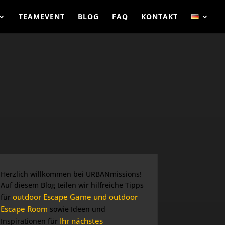
TEAMEVENT
BLOG
FAQ
KONTAKT
Herzlich willkommen bei URBANmissions!
Auf diesem Blog teilen wir hilfreiche Tipps
outdoor Escape Game und outdoor
für
Escape Room
sowie Ideen und
Ihr nächstes
Inspirationen für