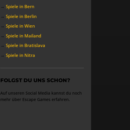
→
Spiele in Bern
→
Spiele in Berlin
→
Spiele in Wien
→
Spiele in Mailand
→
Spiele in Bratislava
→
Spiele in Nitra
FOLGST DU UNS SCHON?
Auf unseren Social Media kannst du noch
mehr über Escape Games erfahren.