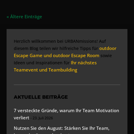
« Ältere Einträge
Herzlich willkommen bei URBANmissions! Auf
outdoor
diesem Blog teilen wir hilfreiche Tipps für
Escape Game und outdoor Escape Room
sowie
Ihr nächstes
Ideen und Inspirationen für
Teamevent und Teambuilding
.
AKTUELLE BEITRÄGE
7 versteckte Gründe, warum Ihr Team Motivation
verliert
23. Juli 2026
Nutzen Sie den August: Stärken Sie Ihr Team,